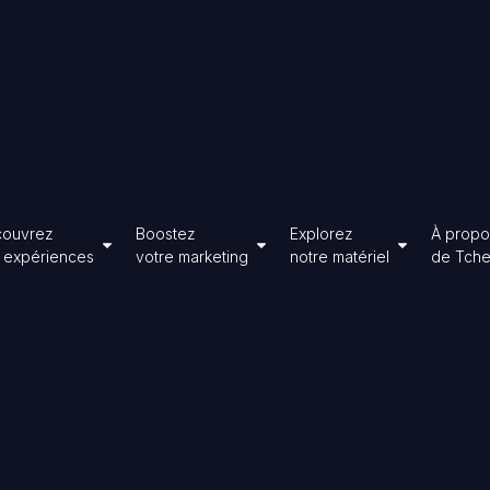
ouvrez
Boostez
Explorez
À propo
hoisir
Ouvrir Découvrez
Ouvrir Boostez
Ouvrir Expl
 expériences
votre marketing
notre matériel
de Tch
utions
nos expériences
votre marketing
notre matéri