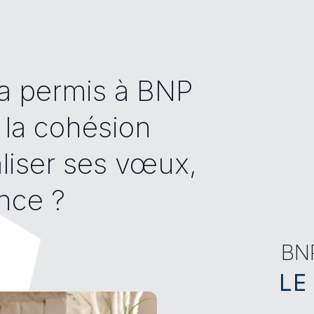
 permis à BNP
 la cohésion
liser ses vœux,
nce ?
BN
LE