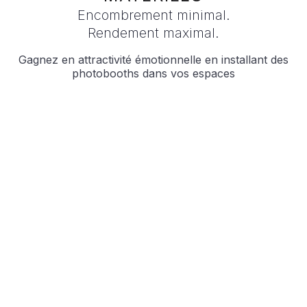
Encombrement minimal.
Rendement maximal.
Gagnez en attractivité émotionnelle en installant des
photobooths dans vos espaces
En résidence
Nous intégrons la technologie Tcheezebox
dans le design de vos points de ventes en
collaboration avec vos équipes et merch
afin de vous offrir le photobooth à votre
image.