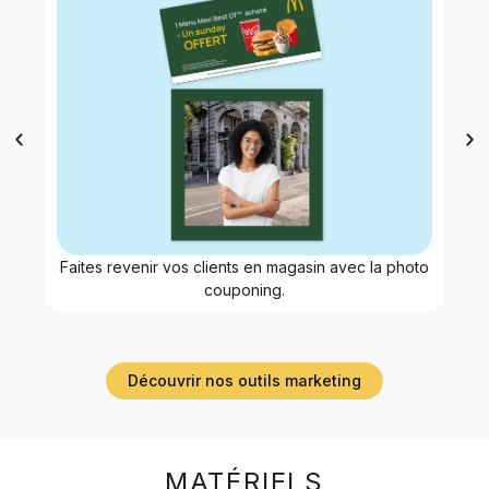
En
Faites revenir vos clients en magasin avec la photo
d
couponing.
Découvrir nos outils marketing
MATÉRIELS