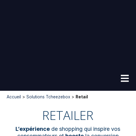
Accueil
>
Solutions Tcheezebox
>
Retail
RETAILER
L’expérience
de shopping qui inspire vos
consommateurs et
booste
la conversion