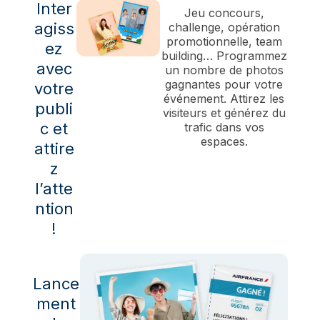
Inter
Jeu concours,
agiss
challenge, opération
promotionnelle, team
ez
building… Programmez
avec
un nombre de photos
gagnantes pour votre
votre
événement. Attirez les
publi
visiteurs et générez du
c et
trafic dans vos
espaces.
attire
z
l’atte
ntion
!
Lance
ment