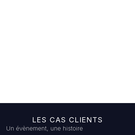
Incrustation
EN
SAVOIR
PLUS
LES CAS CLIENTS​
Un évènement, une histoire