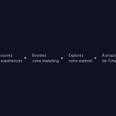
ouvrez
Boostez
Explorez
À propo
hoisir
Ouvrir Découvrez
Ouvrir Boostez
Ouvrir Expl
 expériences
votre marketing
notre matériel
de Tch
utions
nos expériences
votre marketing
notre matéri