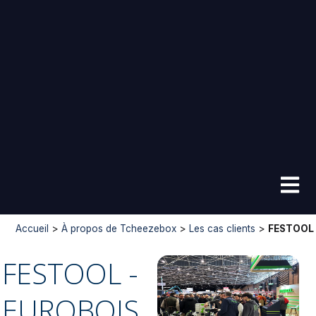
Accueil
>
À propos de Tcheezebox
>
Les cas clients
>
FESTOOL
FESTOOL -
EUROBOIS